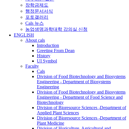
장학금제도
행정문서서식
포토갤러리
Cals 뉴스
농업생명과학대학 강의실 신청
ENGLISH
About cals
Introduction
Greeting From Dean
History
UI Symbol
Faculty
Cals
Division of Food Biotechnology and Biosystems
Engineering - Department of Biosystems
Engineering
Division of Food Biotechnology and Biosystems
Engineering - Department of Food Science and
Biotechnology
Division of Bioresource Sciences -Department of
Applied Plant Sciences
Division of Bioresource Sciences -Department of
Plant Medicine
Division of Horiculture, Agricultural and