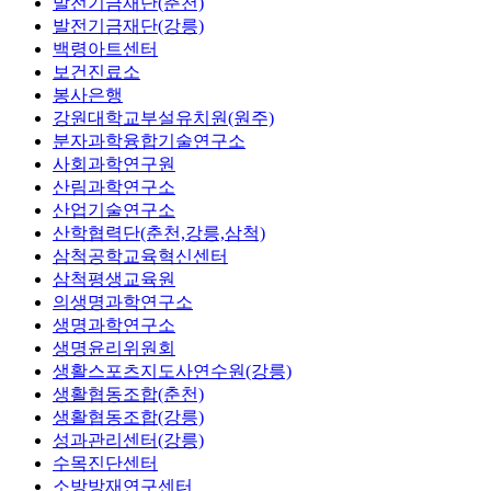
발전기금재단(춘천)
발전기금재단(강릉)
백령아트센터
보건진료소
봉사은행
강원대학교부설유치원(원주)
분자과학융합기술연구소
사회과학연구원
산림과학연구소
산업기술연구소
산학협력단(춘천,강릉,삼척)
삼척공학교육혁신센터
삼척평생교육원
의생명과학연구소
생명과학연구소
생명윤리위원회
생활스포츠지도사연수원(강릉)
생활협동조합(춘천)
생활협동조합(강릉)
성과관리센터(강릉)
수목진단센터
소방방재연구센터