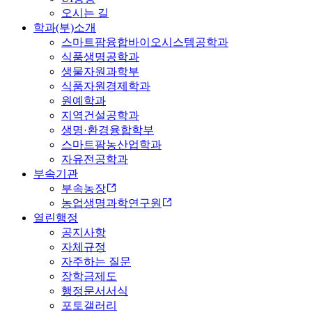
오시는 길
학과(부)소개
스마트팜융합바이오시스템공학과
식품생명공학과
생물자원과학부
식품자원경제학과
원예학과
지역건설공학과
생명·환경융합학부
스마트팜농산업학과
자유전공학과
부속기관
부속농장
농업생명과학연구원
열린행정
공지사항
자체규정
자주하는 질문
장학금제도
행정문서서식
포토갤러리