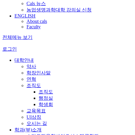
Cals 뉴스
농업생명과학대학 강의실 신청
ENGLISH
About cals
Faculty
전체메뉴 보기
로그인
대학안내
약사
학장인사말
연혁
조직도
조직도
행정실
학생회
교육목표
UI상징
오시는 길
학과(부)소개